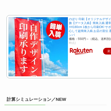
のぼり 印刷【オリジナルデザイ
旗【データ入稿】簡単入稿 通常
×H180cm 1枚から印刷OK! 
心して超簡単入稿 お店の宣伝 
ンパ
価格：550円～（税込、送料別)
時点)
楽
計算シミュレーション／NEW