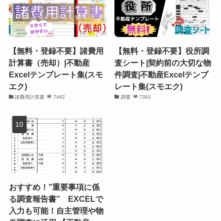
【無料・登録不要】諸費用
【無料・登録不要】役所調
計算書（売却）|不動産
査シート|契約前の大切な物
Excelテンプレート集(スモ
件調査|不動産Excelテンプ
エク)
レート集(スモエク)
諸費用計算書
7462
調査
7391
おすすめ！”重要事項に係
る調査報告書” EXCELで
入力も可能！自主管理や物