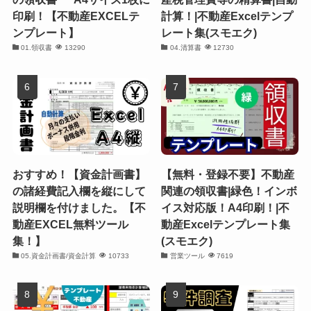
印刷！【不動産EXCELテ
計算！|不動産Excelテンプ
ンプレート】
レート集(スモエク)
01.領収書
13290
04.清算書
12730
おすすめ！【資金計画書】
【無料・登録不要】不動産
の諸経費記入欄を縦にして
関連の領収書|緑色！インボ
説明欄を付けました。【不
イス対応版！A4印刷！|不
動産EXCEL無料ツール
動産Excelテンプレート集
集！】
(スモエク)
05.資金計画書/資金計算
10733
営業ツール
7619