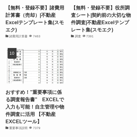
【無料・登録不要】諸費用
【無料・登録不要】役所調
計算書（売却）|不動産
査シート|契約前の大切な物
Excelテンプレート集(スモ
件調査|不動産Excelテンプ
エク)
レート集(スモエク)
諸費用計算書
7463
調査
7391
おすすめ！”重要事項に係
る調査報告書” EXCELで
入力も可能！自主管理や物
件調査に活用 【不動産
EXCELツール】
重要事項説明
7379