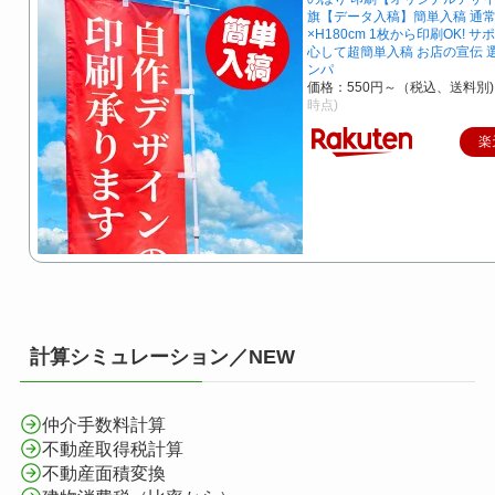
旗【データ入稿】簡単入稿 通常
×H180cm 1枚から印刷OK! 
心して超簡単入稿 お店の宣伝 
ンパ
価格：550円～（税込、送料別)
時点)
楽
計算シミュレーション／NEW
仲介手数料計算
不動産取得税計算
不動産面積変換