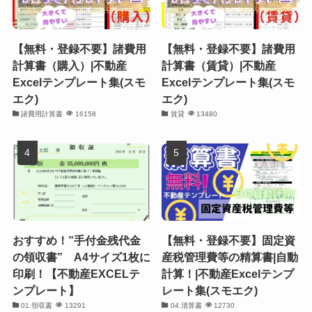
【無料・登録不要】諸費用
【無料・登録不要】諸費用
計算書（購入）|不動産
計算書（賃貸）|不動産
Excelテンプレート集(スモ
Excelテンプレート集(スモ
エク)
エク)
諸費用計算書
16158
賃貸
13480
おすすめ！”手付金残代金
【無料・登録不要】固定資
の領収書” A4サイズ1枚に
産税管理費等の精算書|自動
印刷！【不動産EXCELテ
計算！|不動産Excelテンプ
ンプレート】
レート集(スモエク)
01.領収書
13291
04.清算書
12730