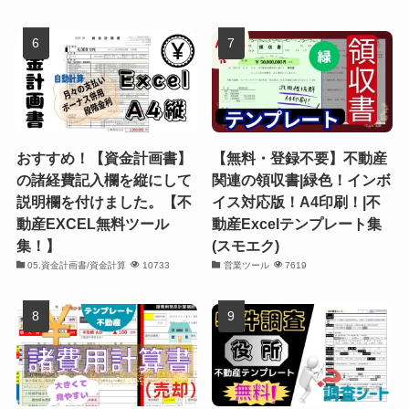
おすすめ！【資金計画書】
【無料・登録不要】不動産
の諸経費記入欄を縦にして
関連の領収書|緑色！インボ
説明欄を付けました。【不
イス対応版！A4印刷！|不
動産EXCEL無料ツール
動産Excelテンプレート集
集！】
(スモエク)
05.資金計画書/資金計算
10733
営業ツール
7619