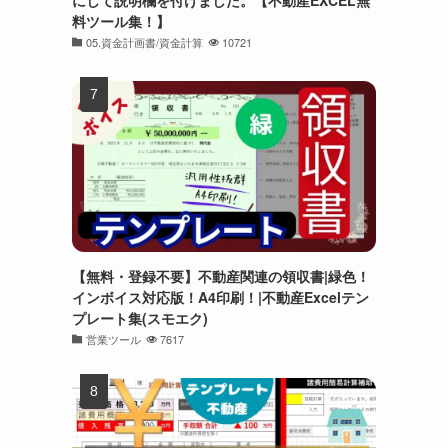
にして説明欄を付けました。【不動産EXCEL無
料ツール集！】
05.資金計画書/資金計算
10721
【無料・登録不要】不動産関連の領収書|緑色！
インボイス対応版！A4印刷！|不動産Excelテン
プレート集(スモエク)
営業ツール
7617