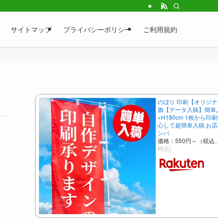
サイトマップ
プライバシーポリシー
ご利用規約
のぼり 印刷【オリジナ
旗【データ入稿】簡単入
×H180cm 1枚から印
心して超簡単入稿 お店
ンパ
価格：550円～（税込
時点)