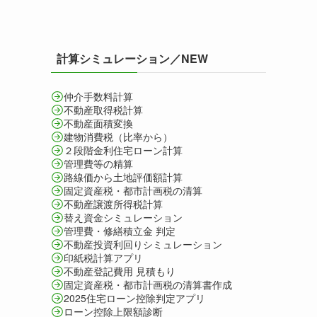
計算シミュレーション／NEW
仲介手数料計算
不動産取得税計算
不動産面積変換
建物消費税（比率から）
２段階金利住宅ローン計算
管理費等の精算
路線価から土地評価額計算
固定資産税・都市計画税の清算
不動産譲渡所得税計算
替え資金シミュレーション
管理費・修繕積立金 判定
不動産投資利回りシミュレーション
印紙税計算アプリ
不動産登記費用 見積もり
固定資産税・都市計画税の清算書作成
2025住宅ローン控除判定アプリ
ローン控除上限額診断