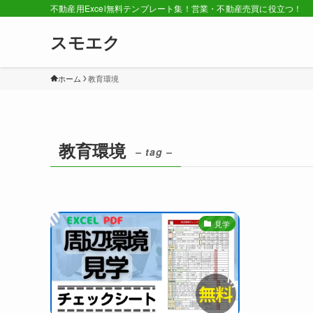
不動産用Excel無料テンプレート集！営業・不動産売買に役立つ！
スモエク
ホーム
教育環境
教育環境
– tag –
見学