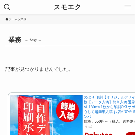
スモエク
ホーム
業務
業務
– tag –
記事が見つかりませんでした。
のぼり 印刷【オリジナルデザイ
旗【データ入稿】簡単入稿 通常
×H180cm 1枚から印刷OK! 
心して超簡単入稿 お店の宣伝 
ンパ
価格：550円～（税込、送料別)
時点)