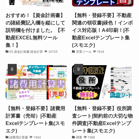
おすすめ！【資金計画書】
【無料・登録不要】不動産
の諸経費記入欄を縦にして
関連の領収書|緑色！インボ
説明欄を付けました。【不
イス対応版！A4印刷！|不
動産EXCEL無料ツール
動産Excelテンプレート集
集！】
(スモエク)
05.資金計画書/資金計算
10725
営業ツール
7618
【無料・登録不要】諸費用
【無料・登録不要】役所調
計算書（売却）|不動産
査シート|契約前の大切な物
Excelテンプレート集(スモ
件調査|不動産Excelテンプ
エク)
レート集(スモエク)
諸費用計算書
7454
調査
7388