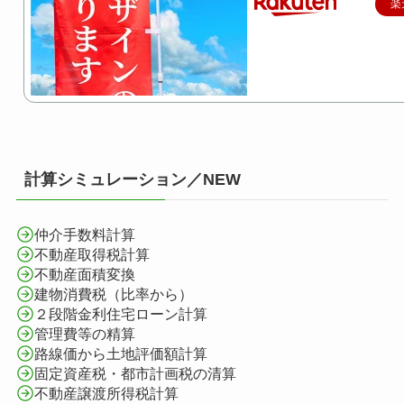
楽
計算シミュレーション／NEW
仲介手数料計算
不動産取得税計算
不動産面積変換
建物消費税（比率から）
２段階金利住宅ローン計算
管理費等の精算
路線価から土地評価額計算
固定資産税・都市計画税の清算
不動産譲渡所得税計算