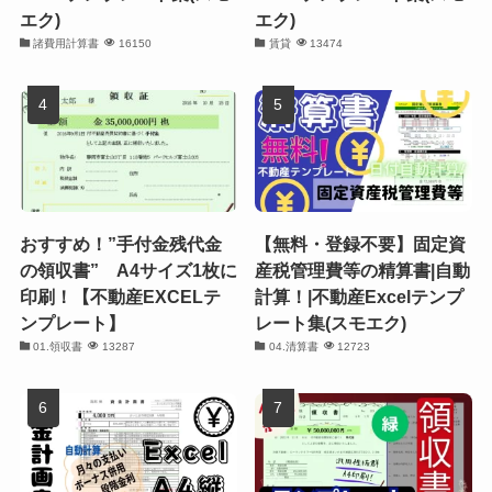
エク)
エク)
諸費用計算書
16150
賃貸
13474
おすすめ！”手付金残代金
【無料・登録不要】固定資
の領収書” A4サイズ1枚に
産税管理費等の精算書|自動
印刷！【不動産EXCELテ
計算！|不動産Excelテンプ
ンプレート】
レート集(スモエク)
01.領収書
13287
04.清算書
12723