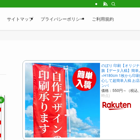
サイトマップ
プライバシーポリシー
ご利用規約
のぼり 印刷【オリジナ
旗【データ入稿】簡単入
×H180cm 1枚から印
心して超簡単入稿 お店
ンパ
価格：550円～（税込
時点)
画