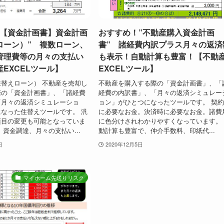
”【資金計画書】資金計画
おすすめ！”不動産購入資金計画
ローン）” 複数ローン、
書” 諸経費内訳プラス月々の返済
管理費等の月々の支払い
も表示！自動計算も豊富！【不動
EXCELツール】
EXCELツール】
替えローン） 不動産を売却し
不動産を購入する際の「資金計画書」、「
際の「資金計画書」、「諸経費
経費の内訳書」、「月々の返済シミュレー
「月々の返済シミュレーショ
ョン」がひとつになったツールです。 契
なった住替えツールです。 汎
に必要なお金。決済時に必要なお金。諸費
項目の変更も可能となっていま
に色分けされわかりやすくなっています。
、資金調達、月々の支払い...
動計算も豊富で、仲介手数料、印紙代...
日
2020年12月5日
マイホーム先送りリスク