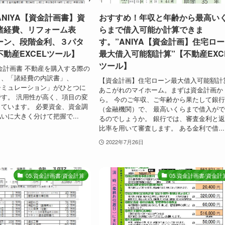
NIYA【資金計画書】資
おすすめ！年収と年齢から最高い
諸経費、リフォーム表
らまで借入可能か計算できま
ーン、段階金利、３パタ
す。”ANIYA【資金計画】住宅ロ
動産EXCELツール】
最大借入可能額計算”【不動産EXC
ツール】
金計画書 不動産を購入する際の
」、「諸経費の内訳書」、
【資金計画】住宅ローン最大借入可能額計
シミュレーション」がひとつに
あこがれのマイホーム。まずは資金計画か
す。 汎用性が高く、項目の変
ら。 今のご年収、ご年齢から果たして銀
ています。 必要資金、資金調
（金融機関）で、 最高いくらまで借入が
いに大きく分けて把握で...
るのでしょうか。 銀行では、審査金利と
比率を用いて審査します。 ある金利で借...
2022年7月26日
05.資金計画書/資金計算
05.資金計画書/資金計