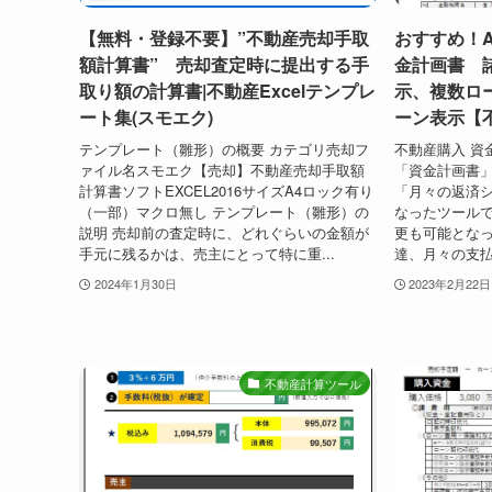
【無料・登録不要】”不動産売却手取
おすすめ！A
額計算書” 売却査定時に提出する手
金計画書 
取り額の計算書|不動産Excelテンプレ
示、複数ロ
ート集(スモエク)
ーン表示【不
テンプレート（雛形）の概要 カテゴリ売却フ
不動産購入 資
ァイル名スモエク【売却】不動産売却手取額
「資金計画書
計算書ソフトEXCEL2016サイズA4ロック有り
「月々の返済
（一部）マクロ無し テンプレート（雛形）の
なったツールで
説明 売却前の査定時に、どれぐらいの金額が
更も可能となっ
手元に残るかは、売主にとって特に重...
達、月々の支払
2024年1月30日
2023年2月22日
不動産計算ツール