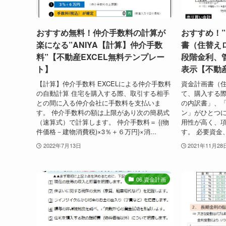
おすすめ無料！仲介手数料の計算が
おすすめ！
楽になる”ANIYA【計算】仲介手数
書（住替え
料”【不動産EXCEL無料テンプレー
段階金利、
ト】
表示【不動産
【計算】仲介手数料 EXCELによる仲介手数料
資金計画書（住
の自動計算 住宅を購入する際、取引する相手
て、購入する
との間に入る仲介会社に手数料を支払いま
の内訳書」、
す。 仲介手数料の額は上限があり次の簡易式
ン」がひとつに
（速算式）で計算します。 仲介手数料＝ {(物
用性が高く、
件価格－建物消費税)×3％＋６万円}×消...
す。 必要資金
2022年7月13日
2021年11月28
06.資金計画