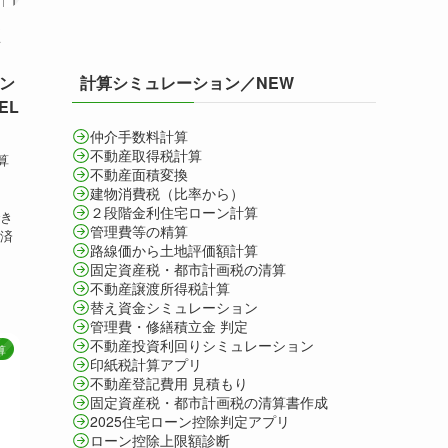
く
計算シミュレーション／NEW
ーン
EL
仲介手数料計算
不動産取得税計算
算
不動産面積変換
建物消費税（比率から）
行
２段階金利住宅ローン計算
でき
管理費等の精算
返済
路線価から土地評価額計算
固定資産税・都市計画税の清算
不動産譲渡所得税計算
替え資金シミュレーション
管理費・修繕積立金 判定
不動産投資利回りシミュレーション
算
印紙税計算アプリ
不動産登記費用 見積もり
固定資産税・都市計画税の清算書作成
2025住宅ローン控除判定アプリ
ローン控除上限額診断