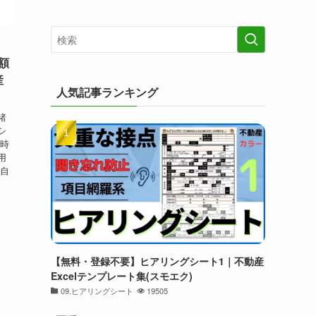
額
産
人気記事ランキング
諸
シ
約時
用
 自
【無料・登録不要】ヒアリングシート1｜不動産
Excelテンプレート集(スモエク)
09.ヒアリングシート
19505