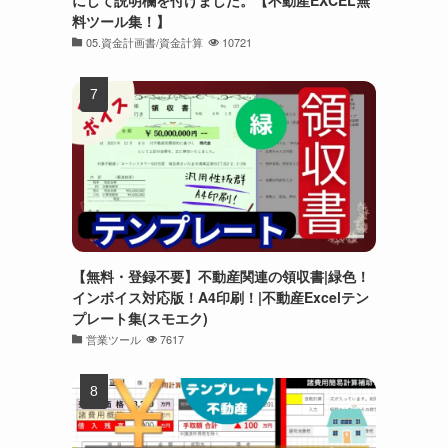
にして説明欄を付けました。【不動産EXCEL無
料ツール集！】
05.資金計画書/資金計算
10721
【無料・登録不要】不動産関連の領収書|緑色！
インボイス対応版！A4印刷！|不動産Excelテン
プレート集(スモエク)
営業ツール
7617