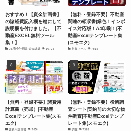
おすすめ！【資金計画書】
【無料・登録不要】不動産
の諸経費記入欄を縦にして
関連の領収書|緑色！インボ
説明欄を付けました。【不
イス対応版！A4印刷！|不
動産EXCEL無料ツール
動産Excelテンプレート集
集！】
(スモエク)
05.資金計画書/資金計算
10725
営業ツール
7618
【無料・登録不要】諸費用
【無料・登録不要】役所調
計算書（売却）|不動産
査シート|契約前の大切な物
Excelテンプレート集(スモ
件調査|不動産Excelテンプ
エク)
レート集(スモエク)
諸費用計算書
7454
調査
7388