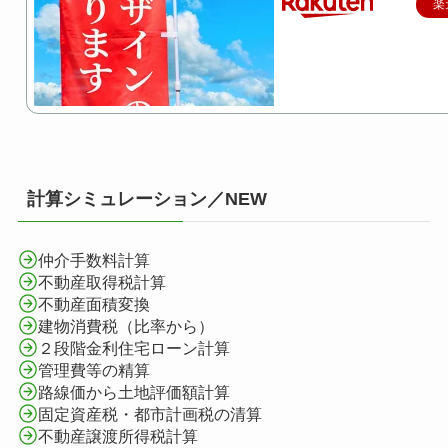
楽
計算シミュレーション／NEW
仲介手数料計算
不動産取得税計算
不動産面積変換
建物消費税（比率から）
２段階金利住宅ローン計算
管理費等の精算
路線価から土地評価額計算
固定資産税・都市計画税の清算
不動産譲渡所得税計算