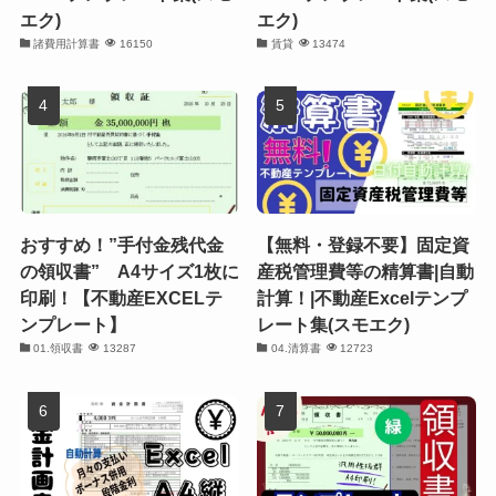
エク)
エク)
諸費用計算書
16150
賃貸
13474
おすすめ！”手付金残代金
【無料・登録不要】固定資
の領収書” A4サイズ1枚に
産税管理費等の精算書|自動
印刷！【不動産EXCELテ
計算！|不動産Excelテンプ
ンプレート】
レート集(スモエク)
01.領収書
13287
04.清算書
12723