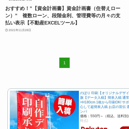
おすすめ！”【資金計画書】資金計画書（住替えロー
ン）” 複数ローン、段階金利、管理費等の月々の支
払い表示【不動産EXCELツール】
2021年11月28日
1
のぼり 印刷【オリジナルデザイ
旗【データ入稿】簡単入稿 通常
×H180cm 1枚から印刷OK! 
心して超簡単入稿 お店の宣伝 
ンパ
価格：550円～（税込、送料別)
時点)