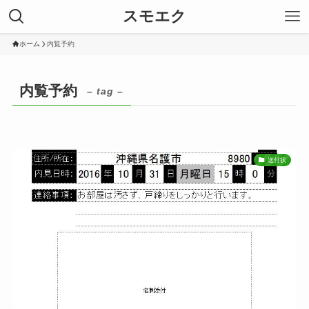
スモエク
ホーム
内覧予約
内覧予約
– tag –
送付状