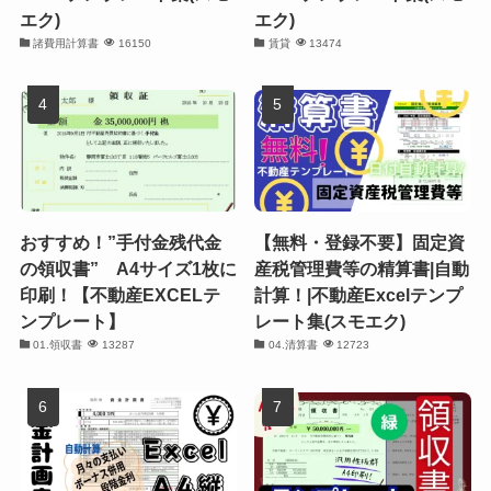
エク)
エク)
諸費用計算書
16150
賃貸
13474
おすすめ！”手付金残代金
【無料・登録不要】固定資
の領収書” A4サイズ1枚に
産税管理費等の精算書|自動
印刷！【不動産EXCELテ
計算！|不動産Excelテンプ
ンプレート】
レート集(スモエク)
01.領収書
13287
04.清算書
12723