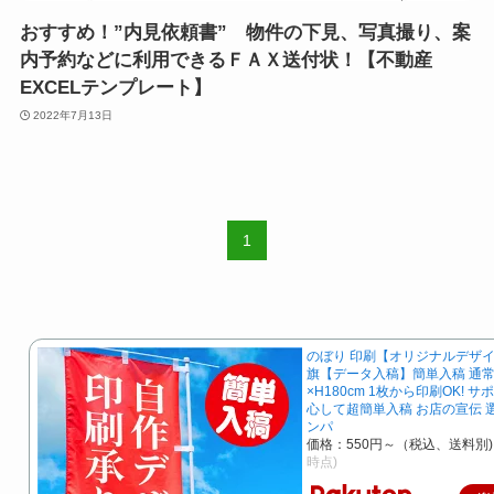
おすすめ！”内見依頼書” 物件の下見、写真撮り、案
内予約などに利用できるＦＡＸ送付状！【不動産
EXCELテンプレート】
2022年7月13日
1
のぼり 印刷【オリジナルデザイ
旗【データ入稿】簡単入稿 通常
×H180cm 1枚から印刷OK! 
心して超簡単入稿 お店の宣伝 
ンパ
価格：550円～（税込、送料別)
時点)