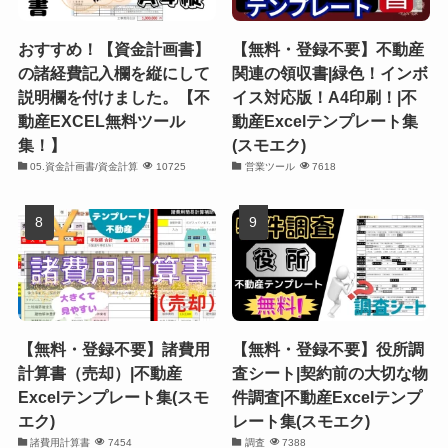
おすすめ！【資金計画書】
【無料・登録不要】不動産
の諸経費記入欄を縦にして
関連の領収書|緑色！インボ
説明欄を付けました。【不
イス対応版！A4印刷！|不
動産EXCEL無料ツール
動産Excelテンプレート集
集！】
(スモエク)
05.資金計画書/資金計算
10725
営業ツール
7618
【無料・登録不要】諸費用
【無料・登録不要】役所調
計算書（売却）|不動産
査シート|契約前の大切な物
Excelテンプレート集(スモ
件調査|不動産Excelテンプ
エク)
レート集(スモエク)
諸費用計算書
7454
調査
7388