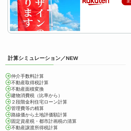
楽
計算シミュレーション／NEW
仲介手数料計算
不動産取得税計算
不動産面積変換
建物消費税（比率から）
２段階金利住宅ローン計算
管理費等の精算
路線価から土地評価額計算
固定資産税・都市計画税の清算
不動産譲渡所得税計算