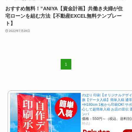
おすすめ無料！”ANIYA【資金計画】共働き夫婦が住
宅ローンを組む方法【不動産EXCEL無料テンプレー
ト】
2022年7月26日
1
のぼり 印刷【オリジナルデザイ
旗【データ入稿】簡単入稿 通常
×H180cm 1枚から印刷OK! 
心して超簡単入稿 お店の宣伝 
ンパ
価格：550円～（税込、送料別)
時点)