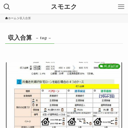
スモエク
ホーム
収入合算
収入合算
– tag –
06.資金計画