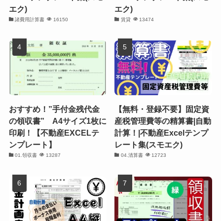
エク)
エク)
諸費用計算書
16150
賃貸
13474
おすすめ！”手付金残代金
【無料・登録不要】固定資
の領収書” A4サイズ1枚に
産税管理費等の精算書|自動
印刷！【不動産EXCELテ
計算！|不動産Excelテンプ
ンプレート】
レート集(スモエク)
01.領収書
13287
04.清算書
12723