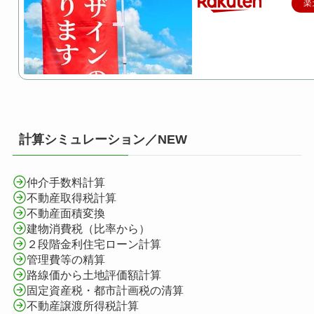
楽
計算シミュレーション／NEW
仲介手数料計算
不動産取得税計算
不動産面積変換
建物消費税（比率から）
２段階金利住宅ローン計算
管理費等の精算
路線価から土地評価額計算
固定資産税・都市計画税の清算
不動産譲渡所得税計算