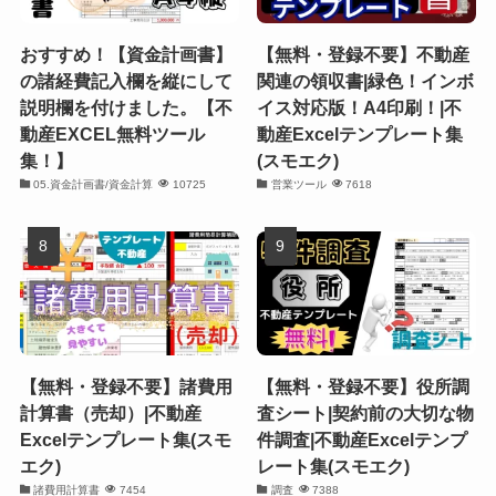
おすすめ！【資金計画書】
【無料・登録不要】不動産
の諸経費記入欄を縦にして
関連の領収書|緑色！インボ
説明欄を付けました。【不
イス対応版！A4印刷！|不
動産EXCEL無料ツール
動産Excelテンプレート集
集！】
(スモエク)
05.資金計画書/資金計算
10725
営業ツール
7618
【無料・登録不要】諸費用
【無料・登録不要】役所調
計算書（売却）|不動産
査シート|契約前の大切な物
Excelテンプレート集(スモ
件調査|不動産Excelテンプ
エク)
レート集(スモエク)
諸費用計算書
7454
調査
7388