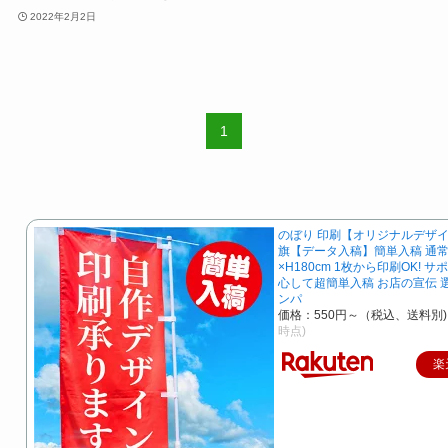
2022年2月2日
1
のぼり 印刷【オリジナルデザイ
旗【データ入稿】簡単入稿 通常
×H180cm 1枚から印刷OK! 
心して超簡単入稿 お店の宣伝 
ンパ
価格：550円～（税込、送料別)
時点)
楽