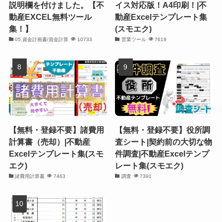
説明欄を付けました。【不
イス対応版！A4印刷！|不
動産EXCEL無料ツール
動産Excelテンプレート集
集！】
(スモエク)
05.資金計画書/資金計算
10733
営業ツール
7619
【無料・登録不要】諸費用
【無料・登録不要】役所調
計算書（売却）|不動産
査シート|契約前の大切な物
Excelテンプレート集(スモ
件調査|不動産Excelテンプ
エク)
レート集(スモエク)
諸費用計算書
7463
調査
7391