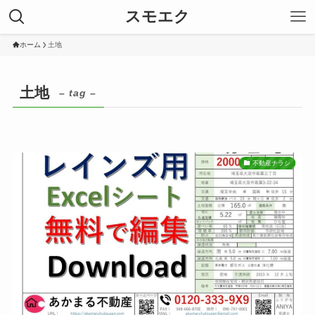
スモエク
ホーム
土地
土地
– tag –
不動産チラシ