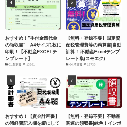
おすすめ！”手付金残代金
【無料・登録不要】固定資
の領収書” A4サイズ1枚に
産税管理費等の精算書|自動
印刷！【不動産EXCELテ
計算！|不動産Excelテンプ
ンプレート】
レート集(スモエク)
01.領収書
13291
04.清算書
12730
おすすめ！【資金計画書】
【無料・登録不要】不動産
の諸経費記入欄を縦にして
関連の領収書|緑色！インボ