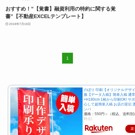
おすすめ！”【覚書】融資利用の特約に関する覚
書”【不動産EXCELテンプレート】
2018年7月19日
1
のぼり 印刷【オリジナルデザイ
旗【データ入稿】簡単入稿 通常
×H180cm 1枚から印刷OK! 
心して超簡単入稿 お店の宣伝 
ンパ
価格：550円～（税込、送料別)
時点)
楽