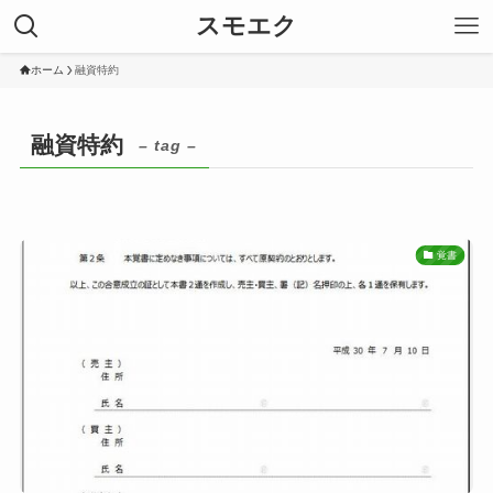
スモエク
ホーム
融資特約
融資特約
– tag –
覚書