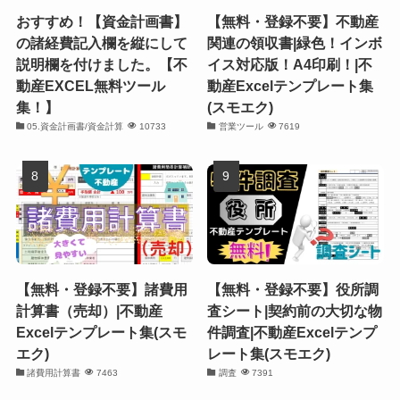
おすすめ！【資金計画書】
【無料・登録不要】不動産
の諸経費記入欄を縦にして
関連の領収書|緑色！インボ
説明欄を付けました。【不
イス対応版！A4印刷！|不
動産EXCEL無料ツール
動産Excelテンプレート集
集！】
(スモエク)
05.資金計画書/資金計算
10733
営業ツール
7619
【無料・登録不要】諸費用
【無料・登録不要】役所調
計算書（売却）|不動産
査シート|契約前の大切な物
Excelテンプレート集(スモ
件調査|不動産Excelテンプ
エク)
レート集(スモエク)
諸費用計算書
7463
調査
7391