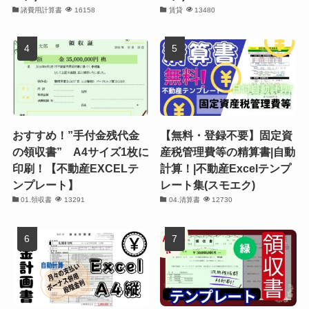
諸費用計算書
16158
賃貸
13480
おすすめ！”手付金残代金
【無料・登録不要】固定資
の領収書” A4サイズ1枚に
産税管理費等の精算書|自動
印刷！【不動産EXCELテ
計算！|不動産Excelテンプ
ンプレート】
レート集(スモエク)
01.領収書
13291
04.清算書
12730