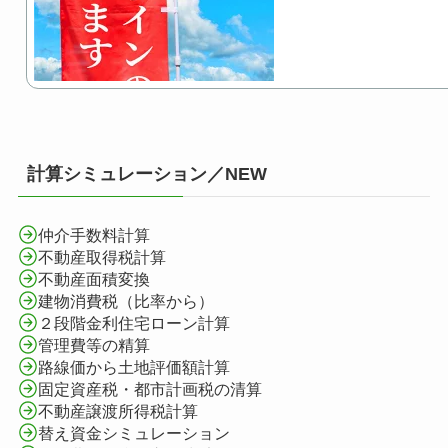
計算シミュレーション／NEW
仲介手数料計算
不動産取得税計算
不動産面積変換
建物消費税（比率から）
２段階金利住宅ローン計算
管理費等の精算
路線価から土地評価額計算
固定資産税・都市計画税の清算
不動産譲渡所得税計算
替え資金シミュレーション