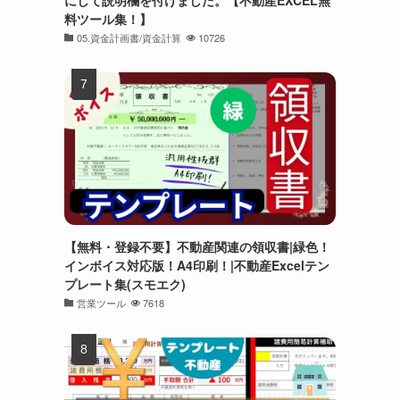
にして説明欄を付けました。【不動産EXCEL無
料ツール集！】
05.資金計画書/資金計算
10726
【無料・登録不要】不動産関連の領収書|緑色！
インボイス対応版！A4印刷！|不動産Excelテン
プレート集(スモエク)
営業ツール
7618