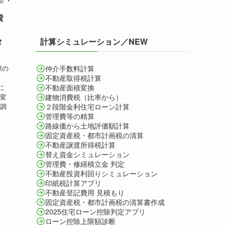
資
計算シミュレーション／NEW
タ
際の
仲介手数料計算
不動産取得税計算
に
不動産面積変換
の変
建物消費税（比率から）
金調
２段階金利住宅ローン計算
管理費等の精算
路線価から土地評価額計算
固定資産税・都市計画税の清算
不動産譲渡所得税計算
替え資金シミュレーション
管理費・修繕積立金 判定
不動産投資利回りシミュレーション
印紙税計算アプリ
不動産登記費用 見積もり
固定資産税・都市計画税の清算書作成
2025住宅ローン控除判定アプリ
ローン控除上限額診断