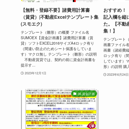
【無料・登録不要】諸費用計算書
おすすめ！
（賃貸）|不動産Excelテンプレート集
記入欄を縦
(スモエク)
た。【不動産
集！】
テンプレート（雛形）の概要 ファイル名
SUMOEX【資金計画書】諸費用計算書（賃
テンプレート（
貸）ソフトEXCEL2016サイズA4ロック有り
画書ファイル名
（間違い防止のためシート保護をしていま
画書（諸経費縦）
す）マクロ無し テンプレート（雛形）の説明
ロック有り（
不動産賃貸では、契約の前に資金計画書を
しています）マ
提示す...
形）の説明 購
2023年12月1日
2023年6月24日
06.資金計画