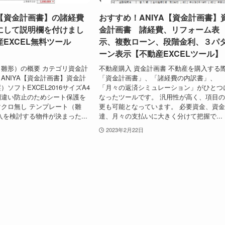
【資金計画書】の諸経費
おすすめ！ANIYA【資金計画書】
にして説明欄を付けまし
金計画書 諸経費、リフォーム表
EXCEL無料ツール
示、複数ローン、段階金利、３パ
ーン表示【不動産EXCELツール】
雛形）の概要 カテゴリ資金計
不動産購入 資金計画書 不動産を購入する
ANIYA【資金計画書】資金計
「資金計画書」、「諸経費の内訳書」、
ソフトEXCEL2016サイズA4
「月々の返済シミュレーション」がひとつ
間違い防止のためシート保護を
なったツールです。 汎用性が高く、項目
クロ無し テンプレート（雛
更も可能となっています。 必要資金、資
入を検討する物件が決まった...
達、月々の支払いに大きく分けて把握で...
2023年2月22日