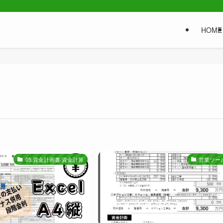
HOME
05.資金計画書/資金計算
営業ツー