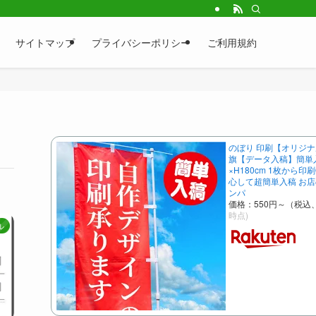
サイトマップ
プライバシーポリシー
ご利用規約
のぼり 印刷【オリジナ
旗【データ入稿】簡単入
×H180cm 1枚から印
心して超簡単入稿 お店
ンパ
価格：550円～（税込
時点)
ル