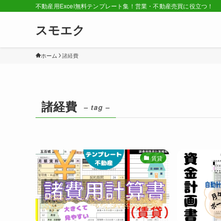
不動産用Excel無料テンプレート集！営業・不動産売買に役立つ！
スモエク
ホーム
諸経費
諸経費
– tag –
賃貸