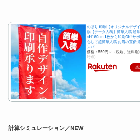
のぼり 印刷【オリジナルデザイ
旗【データ入稿】簡単入稿 通常
×H180cm 1枚から印刷OK! 
心して超簡単入稿 お店の宣伝 
ンパ
価格：550円～（税込、送料別)
時点)
楽
計算シミュレーション／NEW