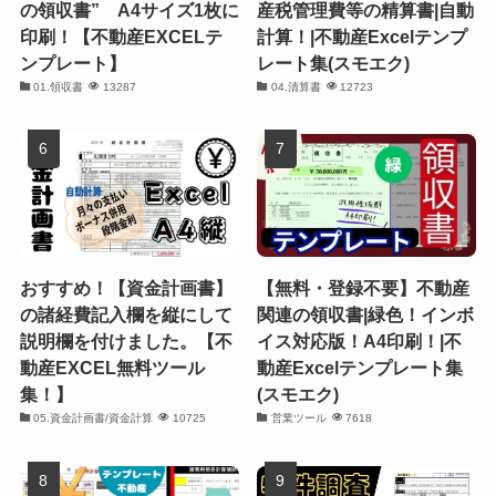
の領収書” A4サイズ1枚に
産税管理費等の精算書|自動
印刷！【不動産EXCELテ
計算！|不動産Excelテンプ
ンプレート】
レート集(スモエク)
01.領収書
13287
04.清算書
12723
おすすめ！【資金計画書】
【無料・登録不要】不動産
の諸経費記入欄を縦にして
関連の領収書|緑色！インボ
説明欄を付けました。【不
イス対応版！A4印刷！|不
動産EXCEL無料ツール
動産Excelテンプレート集
集！】
(スモエク)
05.資金計画書/資金計算
10725
営業ツール
7618