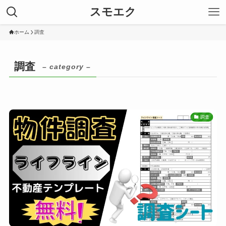
スモエク
ホーム
調査
調査
– category –
調査